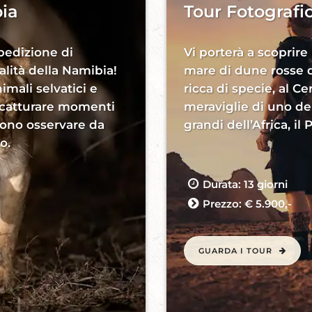
ia
Tour Fotografi
pedizione di
Vi porterà a scoprire
calità della Namibia!
mare di dune rosse d
imali selvatici e
ricca di specie, al C
 catturare momenti
meraviglie di uno dei
sono osservare da
grandi dell’Africa, il
o.
Durata: 13 giorni
Prezzo: € 5.900,-
GUARDA I TOUR