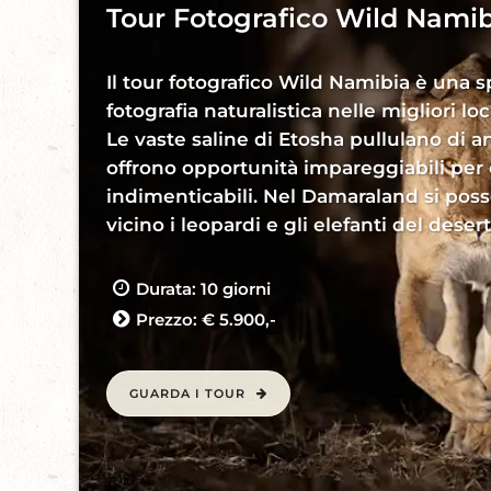
Tour Fotografico Wild Namib
Il tour fotografico Wild Namibia è una s
fotografia naturalistica nelle migliori lo
Le vaste saline di Etosha pullulano di an
offrono opportunità impareggiabili per
indimenticabili. Nel Damaraland si pos
vicino i leopardi e gli elefanti del desert
Durata: 10 giorni
Prezzo: € 5.900,-
GUARDA I TOUR