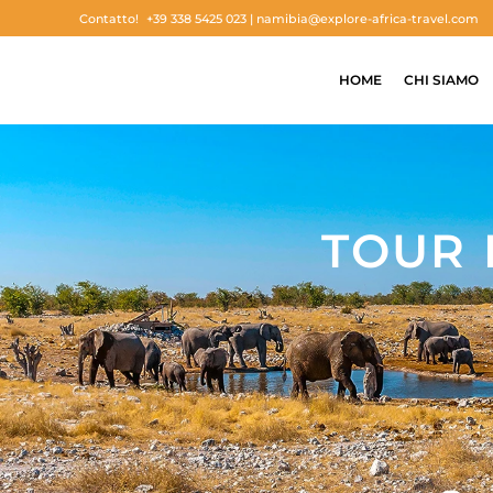
Contatto!
+39 338 5425 023 |
namibia@explore-africa-travel.com
HOME
CHI SIAMO
TOUR 