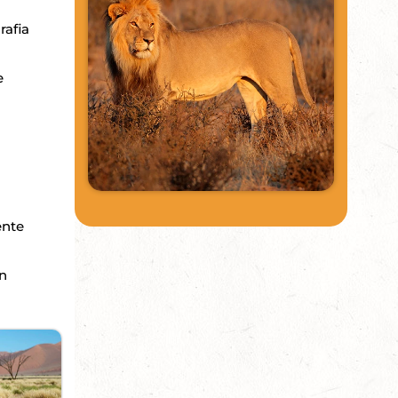
rafia
e
ente
on