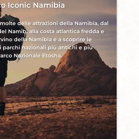
co Iconic Namibia
 molte delle attrazioni della Namibia, dal
el Namib, alla costa atlantica fredda e
ervino della Namibia e a scoprire le
 parchi nazionali più antichi e più
 Parco Nazionale Etosha.