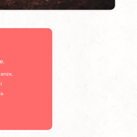
e.
canze,
i
a.