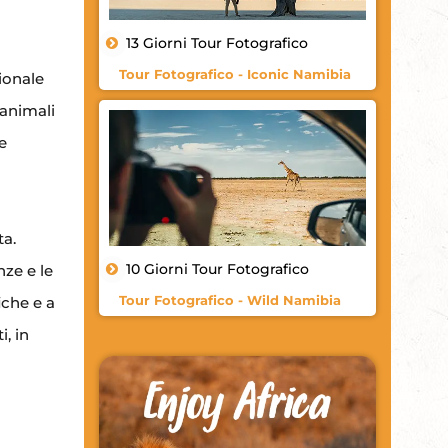
13 Giorni Tour Fotografico
Tour Fotografico - Iconic Namibia
zionale
 animali
e
ta.
10 Giorni Tour Fotografico
nze e le
Tour Fotografico - Wild Namibia
iche e a
i, in