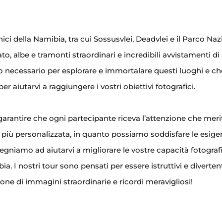
onici della Namibia, tra cui Sossusvlei, Deadvlei e il Parco Na
o, albe e tramonti straordinari e incredibili avvistamenti di
po necessario per esplorare e immortalare questi luoghi e ch
 aiutarvi a raggiungere i vostri obiettivi fotografici.
garantire che ogni partecipante riceva l’attenzione che meri
 più personalizzata, in quanto possiamo soddisfare le esige
egniamo ad aiutarvi a migliorare le vostre capacità fotograf
a. I nostri tour sono pensati per essere istruttivi e divertent
ne di immagini straordinarie e ricordi meravigliosi!